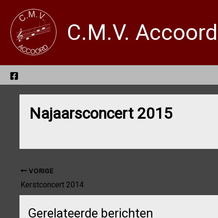
Ga
naar
C.M.V. Accoord
de
inhoud
Najaarsconcert 2015
VORIGE
Kerstconcert 2014
Gerelateerde berichten