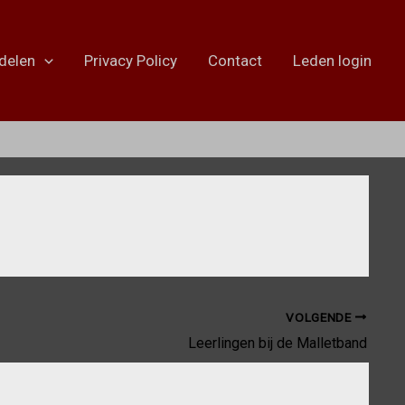
delen
Privacy Policy
Contact
Leden login
VOLGENDE
Leerlingen bij de Malletband